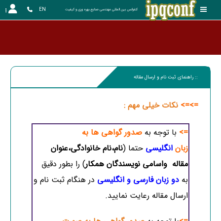
EN
کنفرانس بین المللی مهندسی صنایع،بهره وری و کیفیت
:: راهنمای ثبت نام و ارسال مقاله
=>=>
نکات خیلی مهم :
=>
با توجه به
صدور گواهی ها به
زبان
انگلیسی
حتما (
نام،نام خانوادگی،عنوان
مقاله واسامی نویسندگان همکار
) را بطور دقیق
به
دو زبان فارسی و انگلیسی
در هنگام ثبت نام و
ارسال مقاله رعایت نمایید.